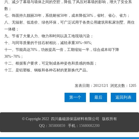
六、减少了幕墙与墙体之间的空腔，降低 了风压对幕墙的影响，增大了安全系
数；
七、饰面持久靓丽20年，系统耐候50年，成本降低50%，省时、省心、省力；
八、无辐射、低造价、绿色环保，可广泛试用于各类公用建筑和私家别墅、商住
一体楼；
九、节省了大量人力、物力和时间以及工地现场污染；
十、与同等质量的干挂石材相比，减轻承重30%~90%;
十一、节能高达70%，功效提高一倍，工期缩短一半，综合成本却下降
30%~70%；
十二、根据客户要求，可定制成各种姿色和质感的饰面；
十三、是铝塑板、钢板和各种石材的更新换代产品。
发表日期：2012/12/1 浏览次数：1205
第一个
最后
返回列表
© Copyright 2022 四川鑫磁源保温材料有限公司 版权所有
QQ：
305800859
手机：
15680082200