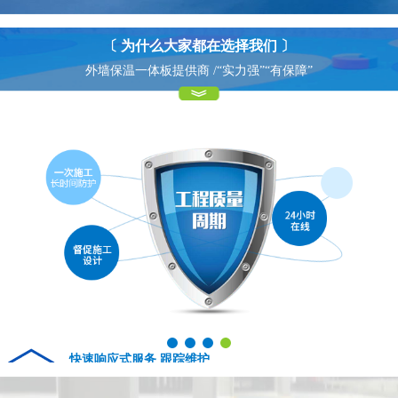
〔 为什么大家都在选择我们 〕
外墙保温一体板提供商 /“实力强”“有保障”
15年专业产品经验 质量保证
快速响应式服务 跟踪维护
01
04
15 years of professional construction experience quality assurance
Fast response service tracking maintenance