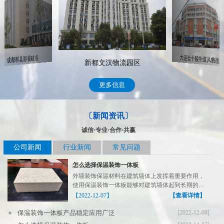
大运会十陵街道风貌改造
成都郫县影视硅谷
新都文汉物流园区
更多信息
〔新闻资讯〕
诚信·专业·合作·共赢
公司新闻
行业新闻
常见问题
怎么选择保温装饰一体板
外墙装饰保温材料在建筑墙体上发挥着重要作用，
使用保温装饰一体板能够对建筑墙体起到长期的保
温装饰作用，在...
【2022-12-07】
【查看详情】
保温装饰一体板产品稳定应用广泛
[2022-12-08]