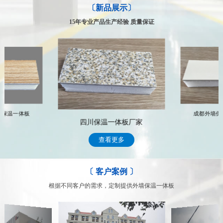
〔新品展示〕
四川鑫磁源保温材料有限公司，实力强，质量保障
专业的售后服务体系，让你得到的不仅仅是合作
经工商部门严格审批注册的专业从事外墙保温一体板工程公司，凝聚
公司拥有一支专业化的技术服务队伍，具有多年行业从事经验，能及
15年专业产品生产经验 质量保证
了丰富的行业经验，拥有专业的生产队伍和完善的施工流程；
时、高效的为客户提供专业、科学、完善的整套系统解决方案 常年
跟踪服务，遇到有关技术和售后服务问题，我们将通过专门的部门及
每个员工上岗前必须经过严格的专业训练，施工过程中的每一道工序
时处理顾客的问题，完善周到的售后服务，赢得了众多客户的信赖
都严格把关，专人专项，每个环节分工明确，确保施工质量。
我们的售后服务
深入了解我们
墙保温一体板
成都外墙保
四川保温一体板厂家
查看更多
〔 客户案例 〕
根据不同客户的需求，定制提供外墙保温一体板