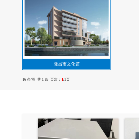
隆昌市文化馆
16
条/页 共
1
条 页次：
1
/1
页