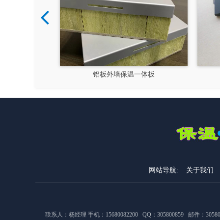
铝板外墙保温一体板
保温装饰一体板
网站导航:
关于我们
联系人：杨经理 手机：15680082200 QQ：305800859 邮件：305800